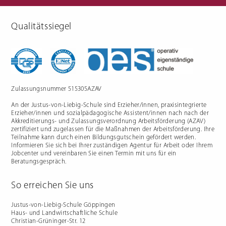
Qualitätssiegel
Berufliche Gymnasien
Sozialpädagogik
Ernährungswissenschaftliches
Einjähriges Berufskolleg für
Gymnasium
Sozialpädagogik (1BKSP)
Sozialwissenschaftliches
Fachschule für Sozialpädagogik
Gymnasium
(BKSP) - schulische
Erzieher:innenausbildung
Fachschule Sozialpädagogik -
praxisintegrierte
Zulassungsnummer 515305AZAV
Erzieher:innenausbildung in
Vollzeit oder Teilzeit ("PIA")
An der Justus-von-Liebig-Schule sind Erzieher/innen, praxisintegrierte
Berufsfachschule für
Sozialpädagogische Assistenz
Erzieher/innen und sozialpädagogische Assistent/innen nach nach der
(2BFSA) / ehemals
Kinderpflegeausbildung (2BFHK)
Akkreditierungs- und Zulassungsverordnung Arbeitsförderung (AZAV)
Motorikzentrum
zertifiziert und zugelassen für die Maßnahmen der Arbeitsförderung. Ihre
Teilnahme kann durch einen Bildungsgutschein gefördert werden.
Schulfremdenprüfung
Informieren Sie sich bei Ihrer zuständigen Agentur für Arbeit oder Ihrem
Jobcenter und vereinbaren Sie einen Termin mit uns für ein
Beratungsgespräch.
So erreichen Sie uns
Gartenbau & Floristik
Hauswirtschaft
Justus-von-Liebig-Schule Göppingen
Haus- und Landwirtschaftliche Schule
Gärtner/in
Berufsfachschule Hauswirtschaft
Christian-Grüninger-Str. 12
und Ernährung (2BFS)
Gartenbaufachwerker/in