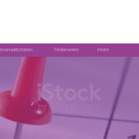
:innenaktivitäten
Förderverein
Intern
 und Karriere
Schulpraxissemester
Hauswirtschaft
Berufsfachschule Hauswirtschaft und
Ernährung (2BFS)
Ausbildungsvorbereitung (AV/AVdual)
Vorqualifizierungsjahr Arbeit/Beruf: mit
Schwerpunkt Erwerb von Deutschkenntnissen
(VABO) und Kooperationsklasse Förderschule
(VABKF)
Berufliche Eingliederung für
Förderschüler:innen (BVE)
Externenprüfung Hauswirtschafter:in
Ausbildung Hauswirtschafter:in