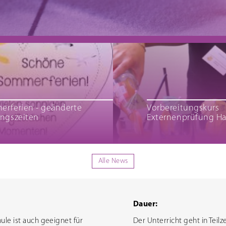
mdenprüfung
rferien - geänderte
Vorbereitungskurs
ngszeiten
Externenprüfung Ha
Alle News
Dauer:
ule ist auch geeignet für
Der Unterricht geht in Teil