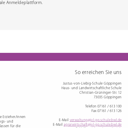
tale Anmeldeplattform.
So erreichen Sie uns
Justus-von-Liebig-Schule Göppingen
Haus- und Landwirtschaftliche Schule
Christian-Grüninger-Str. 12
73035 Göppingen
Telefon 07161 / 613 100
Fax 07161 / 613 126
te Erzieher/innen
E-Mail
verwaltung@jvl-gp.schule.bwl.de
ngs- und
E-Mail
agrarwirtschaft@jvl-gp.schule.bwl.de
assen für die