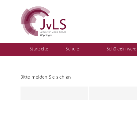
Startseite
Schule
Schüler:in wer
Vertretungsplan für Schüler
Organisation
Qualitätsentwicklung
Bitte melden Sie sich an
Berufliche Gymnasien
Sozial
Ernährungswissenschaftliches Gymnasium
Einjährige
(1BKSP)
Sozialwissenschaftliches Gymnasium
Fachschule
schulisch
Fachschule
Erzieher:i
Teilzeit ("
Berufsfac
Assistenz
Kinderpfl
Motorikz