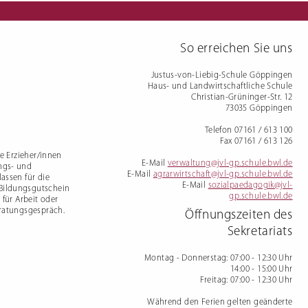
mdenprüfung
So erreichen Sie uns
Justus-von-Liebig-Schule Göppingen
Haus- und Landwirtschaftliche Schule
Christian-Grüninger-Str. 12
73035 Göppingen
Telefon 07161 / 613 100
Fax 07161 / 613 126
te Erzieher/innen
E-Mail
verwaltung@jvl-gp.schule.bwl.de
ngs- und
E-Mail
agrarwirtschaft@jvl-gp.schule.bwl.de
assen für die
E-Mail
sozialpaedagogik@jvl-
 Bildungsgutschein
gp.schule.bwl.de
 für Arbeit oder
eratungsgespräch.
Öffnungszeiten des
Sekretariats
Montag - Donnerstag
: 07:00 - 12:30 Uhr
14:00 - 15:00 Uhr
Freitag
: 07:00 - 12:30 Uhr
Während den Ferien gelten geänderte