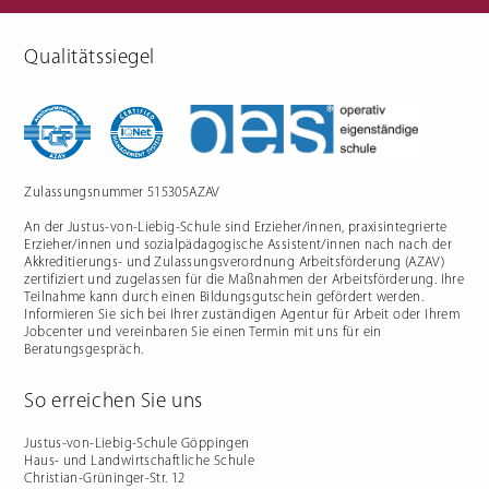
Qualitätssiegel
Berufliche Gymnasien
Sozialpädagogik
Ernährungswissenschaftliches
Einjähriges Berufskolleg für
Gymnasium
Sozialpädagogik (1BKSP)
Sozialwissenschaftliches
Fachschule für Sozialpädagogik
Gymnasium
(BKSP) - schulische
Erzieher:innenausbildung
Fachschule Sozialpädagogik -
praxisintegrierte
Zulassungsnummer 515305AZAV
Erzieher:innenausbildung in
Vollzeit oder Teilzeit ("PIA")
An der Justus-von-Liebig-Schule sind Erzieher/innen, praxisintegrierte
Berufsfachschule für
Sozialpädagogische Assistenz
Erzieher/innen und sozialpädagogische Assistent/innen nach nach der
(2BFSA) / ehemals
Kinderpflegeausbildung (2BFHK)
Akkreditierungs- und Zulassungsverordnung Arbeitsförderung (AZAV)
Motorikzentrum
zertifiziert und zugelassen für die Maßnahmen der Arbeitsförderung. Ihre
Teilnahme kann durch einen Bildungsgutschein gefördert werden.
Schulfremdenprüfung
Informieren Sie sich bei Ihrer zuständigen Agentur für Arbeit oder Ihrem
Jobcenter und vereinbaren Sie einen Termin mit uns für ein
Beratungsgespräch.
So erreichen Sie uns
Gartenbau & Floristik
Hauswirtschaft
Justus-von-Liebig-Schule Göppingen
Haus- und Landwirtschaftliche Schule
Gärtner/in
Berufsfachschule Hauswirtschaft
Christian-Grüninger-Str. 12
und Ernährung (2BFS)
Gartenbaufachwerker/in