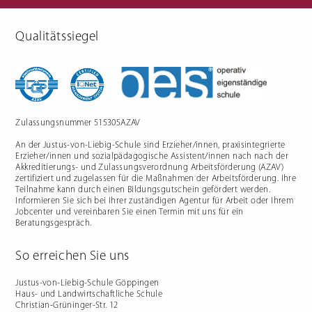
Qualitätssiegel
Berufliche Gymnasien
Sozialpädagogik
Ernährungswissenschaftliches
Einjähriges Berufskolleg für
Gymnasium
Sozialpädagogik (1BKSP)
Sozialwissenschaftliches
Fachschule für Sozialpädagogik
Gymnasium
(BKSP) - schulische
Erzieher:innenausbildung
Fachschule Sozialpädagogik -
praxisintegrierte
Zulassungsnummer 515305AZAV
Erzieher:innenausbildung in
Vollzeit oder Teilzeit ("PIA")
An der Justus-von-Liebig-Schule sind Erzieher/innen, praxisintegrierte
Berufsfachschule für
Sozialpädagogische Assistenz
Erzieher/innen und sozialpädagogische Assistent/innen nach nach der
(2BFSA) / ehemals
Kinderpflegeausbildung (2BFHK)
Akkreditierungs- und Zulassungsverordnung Arbeitsförderung (AZAV)
Motorikzentrum
zertifiziert und zugelassen für die Maßnahmen der Arbeitsförderung. Ihre
Teilnahme kann durch einen Bildungsgutschein gefördert werden.
Schulfremdenprüfung
Informieren Sie sich bei Ihrer zuständigen Agentur für Arbeit oder Ihrem
Jobcenter und vereinbaren Sie einen Termin mit uns für ein
Beratungsgespräch.
So erreichen Sie uns
Gartenbau & Floristik
Hauswirtschaft
Justus-von-Liebig-Schule Göppingen
Haus- und Landwirtschaftliche Schule
Gärtner/in
Berufsfachschule Hauswirtschaft
Christian-Grüninger-Str. 12
und Ernährung (2BFS)
Gartenbaufachwerker/in