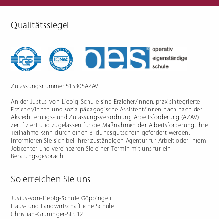
Qualitätssiegel
Berufliche Gymnasien
Sozialpädagogik
Ernährungswissenschaftliches
Einjähriges Berufskolleg für
Gymnasium
Sozialpädagogik (1BKSP)
Sozialwissenschaftliches
Fachschule für Sozialpädagogik
Gymnasium
(BKSP) - schulische
Erzieher:innenausbildung
Fachschule Sozialpädagogik -
praxisintegrierte
Zulassungsnummer 515305AZAV
Erzieher:innenausbildung in
Vollzeit oder Teilzeit ("PIA")
An der Justus-von-Liebig-Schule sind Erzieher/innen, praxisintegrierte
Berufsfachschule für
Sozialpädagogische Assistenz
Erzieher/innen und sozialpädagogische Assistent/innen nach nach der
(2BFSA) / ehemals
Kinderpflegeausbildung (2BFHK)
Akkreditierungs- und Zulassungsverordnung Arbeitsförderung (AZAV)
Motorikzentrum
zertifiziert und zugelassen für die Maßnahmen der Arbeitsförderung. Ihre
Teilnahme kann durch einen Bildungsgutschein gefördert werden.
Schulfremdenprüfung
Informieren Sie sich bei Ihrer zuständigen Agentur für Arbeit oder Ihrem
Jobcenter und vereinbaren Sie einen Termin mit uns für ein
Beratungsgespräch.
So erreichen Sie uns
Gartenbau & Floristik
Hauswirtschaft
Justus-von-Liebig-Schule Göppingen
Haus- und Landwirtschaftliche Schule
Gärtner/in
Berufsfachschule Hauswirtschaft
Christian-Grüninger-Str. 12
und Ernährung (2BFS)
Gartenbaufachwerker/in