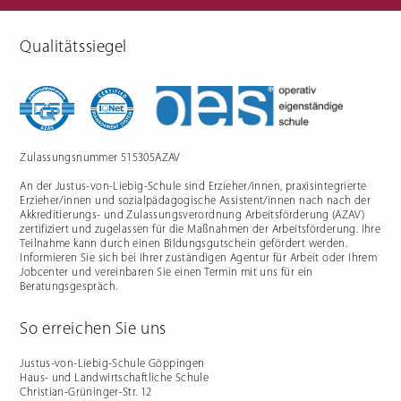
Qualitätssiegel
Berufliche Gymnasien
Sozialpädagogik
Ernährungswissenschaftliches
Einjähriges Berufskolleg für
Gymnasium
Sozialpädagogik (1BKSP)
Sozialwissenschaftliches
Fachschule für Sozialpädagogik
Gymnasium
(BKSP) - schulische
Erzieher:innenausbildung
Fachschule Sozialpädagogik -
praxisintegrierte
Zulassungsnummer 515305AZAV
Erzieher:innenausbildung in
Vollzeit oder Teilzeit ("PIA")
An der Justus-von-Liebig-Schule sind Erzieher/innen, praxisintegrierte
Berufsfachschule für
Sozialpädagogische Assistenz
Erzieher/innen und sozialpädagogische Assistent/innen nach nach der
(2BFSA) / ehemals
Kinderpflegeausbildung (2BFHK)
Akkreditierungs- und Zulassungsverordnung Arbeitsförderung (AZAV)
Motorikzentrum
zertifiziert und zugelassen für die Maßnahmen der Arbeitsförderung. Ihre
Teilnahme kann durch einen Bildungsgutschein gefördert werden.
Schulfremdenprüfung
Informieren Sie sich bei Ihrer zuständigen Agentur für Arbeit oder Ihrem
Jobcenter und vereinbaren Sie einen Termin mit uns für ein
Beratungsgespräch.
So erreichen Sie uns
Gartenbau & Floristik
Hauswirtschaft
Justus-von-Liebig-Schule Göppingen
Haus- und Landwirtschaftliche Schule
Gärtner/in
Berufsfachschule Hauswirtschaft
Christian-Grüninger-Str. 12
und Ernährung (2BFS)
Gartenbaufachwerker/in