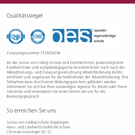
Qualitätssiegel
Berufliche Gymnasien
Sozialpädagogik
Ernährungswissenschaftliches
Einjähriges Berufskolleg für
Gymnasium
Sozialpädagogik (1BKSP)
Sozialwissenschaftliches
Fachschule für Sozialpädagogik
Gymnasium
(BKSP) - schulische
Erzieher:innenausbildung
Fachschule Sozialpädagogik -
praxisintegrierte
Zulassungsnummer 515305AZAV
Erzieher:innenausbildung in
Vollzeit oder Teilzeit ("PIA")
An der Justus-von-Liebig-Schule sind Erzieher/innen, praxisintegrierte
Berufsfachschule für
Sozialpädagogische Assistenz
Erzieher/innen und sozialpädagogische Assistent/innen nach nach der
(2BFSA) / ehemals
Kinderpflegeausbildung (2BFHK)
Akkreditierungs- und Zulassungsverordnung Arbeitsförderung (AZAV)
Motorikzentrum
zertifiziert und zugelassen für die Maßnahmen der Arbeitsförderung. Ihre
Teilnahme kann durch einen Bildungsgutschein gefördert werden.
Schulfremdenprüfung
Informieren Sie sich bei Ihrer zuständigen Agentur für Arbeit oder Ihrem
Jobcenter und vereinbaren Sie einen Termin mit uns für ein
Beratungsgespräch.
So erreichen Sie uns
Gartenbau & Floristik
Hauswirtschaft
Justus-von-Liebig-Schule Göppingen
Haus- und Landwirtschaftliche Schule
Gärtner/in
Berufsfachschule Hauswirtschaft
Christian-Grüninger-Str. 12
und Ernährung (2BFS)
Gartenbaufachwerker/in