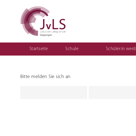
Startseite
Schule
Schüler:in wer
Vertretungsplan für Schüler
Organisation
Qualitätsentwicklung
Bitte melden Sie sich an
Berufliche Gymnasien
Sozial
Ernährungswissenschaftliches Gymnasium
Einjährige
(1BKSP)
Sozialwissenschaftliches Gymnasium
Fachschule
schulisch
Fachschule
Erzieher:i
Teilzeit ("
Berufsfac
Assistenz
Kinderpfl
Motorikz