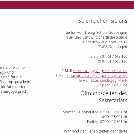
mdenprüfung
So erreichen Sie uns
Justus-von-Liebig-Schule Göppingen
Haus- und Landwirtschaftliche Schule
Christian-Grüninger-Str. 12
73035 Göppingen
Telefon 07161 / 613 100
Fax 07161 / 613 126
te Erzieher/innen
E-Mail
verwaltung@jvl-gp.schule.bwl.de
ngs- und
E-Mail
agrarwirtschaft@jvl-gp.schule.bwl.de
assen für die
E-Mail
sozialpaedagogik@jvl-
 Bildungsgutschein
gp.schule.bwl.de
 für Arbeit oder
eratungsgespräch.
Öffnungszeiten des
Sekretariats
Montag - Donnerstag
: 07:00 - 12:30 Uhr
14:00 - 15:00 Uhr
Freitag
: 07:00 - 12:30 Uhr
Während den Ferien gelten geänderte