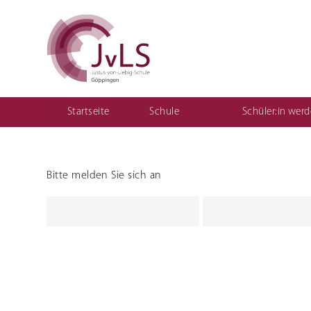
Startseite
Schule
Schüler:in wer
Vertretungsplan für Schüler
Organisation
Qualitätsentwicklung
Bitte melden Sie sich an
Berufliche Gymnasien
Sozial
Ernährungswissenschaftliches Gymnasium
Einjährige
(1BKSP)
Sozialwissenschaftliches Gymnasium
Fachschule
schulisch
Fachschule
Erzieher:i
Teilzeit ("
Berufsfac
Assistenz
Kinderpfl
Motorikz