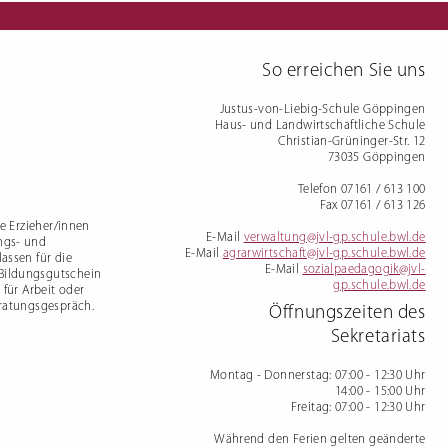
mdenprüfung
So erreichen Sie uns
Justus-von-Liebig-Schule Göppingen
Haus- und Landwirtschaftliche Schule
Christian-Grüninger-Str. 12
73035 Göppingen
Telefon 07161 / 613 100
Fax 07161 / 613 126
te Erzieher/innen
E-Mail
verwaltung@jvl-gp.schule.bwl.de
ngs- und
E-Mail
agrarwirtschaft@jvl-gp.schule.bwl.de
assen für die
E-Mail
sozialpaedagogik@jvl-
 Bildungsgutschein
gp.schule.bwl.de
 für Arbeit oder
eratungsgespräch.
Öffnungszeiten des
Sekretariats
Montag - Donnerstag
: 07:00 - 12:30 Uhr
14:00 - 15:00 Uhr
Freitag
: 07:00 - 12:30 Uhr
Während den Ferien gelten geänderte