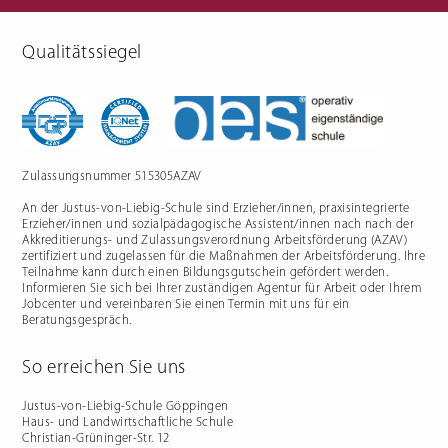
Qualitätssiegel
Berufliche Gymnasien
Sozialpädagogik
Ernährungswissenschaftliches
Einjähriges Berufskolleg für
Gymnasium
Sozialpädagogik (1BKSP)
Sozialwissenschaftliches
Fachschule für Sozialpädagogik
Gymnasium
(BKSP) - schulische
Erzieher:innenausbildung
Fachschule Sozialpädagogik -
praxisintegrierte
Zulassungsnummer 515305AZAV
Erzieher:innenausbildung in
Vollzeit oder Teilzeit ("PIA")
An der Justus-von-Liebig-Schule sind Erzieher/innen, praxisintegrierte
Berufsfachschule für
Sozialpädagogische Assistenz
Erzieher/innen und sozialpädagogische Assistent/innen nach nach der
(2BFSA) / ehemals
Kinderpflegeausbildung (2BFHK)
Akkreditierungs- und Zulassungsverordnung Arbeitsförderung (AZAV)
Motorikzentrum
zertifiziert und zugelassen für die Maßnahmen der Arbeitsförderung. Ihre
Teilnahme kann durch einen Bildungsgutschein gefördert werden.
Schulfremdenprüfung
Informieren Sie sich bei Ihrer zuständigen Agentur für Arbeit oder Ihrem
Jobcenter und vereinbaren Sie einen Termin mit uns für ein
Beratungsgespräch.
So erreichen Sie uns
Gartenbau & Floristik
Hauswirtschaft
Justus-von-Liebig-Schule Göppingen
Haus- und Landwirtschaftliche Schule
Gärtner/in
Berufsfachschule Hauswirtschaft
Christian-Grüninger-Str. 12
und Ernährung (2BFS)
Gartenbaufachwerker/in