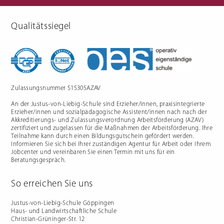
Qualitätssiegel
Berufliche Gymnasien
Sozialpädagogik
Ernährungswissenschaftliches
Einjähriges Berufskolleg für
Gymnasium
Sozialpädagogik (1BKSP)
Sozialwissenschaftliches
Fachschule für Sozialpädagogik
Gymnasium
(BKSP) - schulische
Erzieher:innenausbildung
Fachschule Sozialpädagogik -
praxisintegrierte
Zulassungsnummer 515305AZAV
Erzieher:innenausbildung in
Vollzeit oder Teilzeit ("PIA")
An der Justus-von-Liebig-Schule sind Erzieher/innen, praxisintegrierte
Berufsfachschule für
Sozialpädagogische Assistenz
Erzieher/innen und sozialpädagogische Assistent/innen nach nach der
(2BFSA) / ehemals
Kinderpflegeausbildung (2BFHK)
Akkreditierungs- und Zulassungsverordnung Arbeitsförderung (AZAV)
Motorikzentrum
zertifiziert und zugelassen für die Maßnahmen der Arbeitsförderung. Ihre
Teilnahme kann durch einen Bildungsgutschein gefördert werden.
Schulfremdenprüfung
Informieren Sie sich bei Ihrer zuständigen Agentur für Arbeit oder Ihrem
Jobcenter und vereinbaren Sie einen Termin mit uns für ein
Beratungsgespräch.
So erreichen Sie uns
Gartenbau & Floristik
Hauswirtschaft
Justus-von-Liebig-Schule Göppingen
Haus- und Landwirtschaftliche Schule
Gärtner/in
Berufsfachschule Hauswirtschaft
Christian-Grüninger-Str. 12
und Ernährung (2BFS)
Gartenbaufachwerker/in