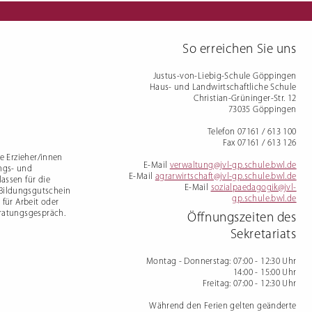
mdenprüfung
So erreichen Sie uns
Justus-von-Liebig-Schule Göppingen
Haus- und Landwirtschaftliche Schule
Christian-Grüninger-Str. 12
73035 Göppingen
Telefon 07161 / 613 100
Fax 07161 / 613 126
te Erzieher/innen
E-Mail
verwaltung@jvl-gp.schule.bwl.de
ngs- und
E-Mail
agrarwirtschaft@jvl-gp.schule.bwl.de
assen für die
E-Mail
sozialpaedagogik@jvl-
 Bildungsgutschein
gp.schule.bwl.de
 für Arbeit oder
eratungsgespräch.
Öffnungszeiten des
Sekretariats
Montag - Donnerstag
: 07:00 - 12:30 Uhr
14:00 - 15:00 Uhr
Freitag
: 07:00 - 12:30 Uhr
Während den Ferien gelten geänderte