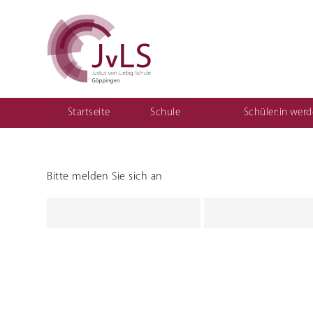
Startseite
Schule
Schüler:in wer
Vertretungsplan für Schüler
Organisation
Qualitätsentwicklung
Bitte melden Sie sich an
Berufliche Gymnasien
Sozial
Ernährungswissenschaftliches Gymnasium
Einjährige
(1BKSP)
Sozialwissenschaftliches Gymnasium
Fachschule
schulisch
Fachschule
Erzieher:i
Teilzeit ("
Berufsfac
Assistenz
Kinderpfl
Motorikz