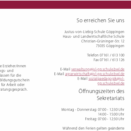
mdenprüfung
So erreichen Sie uns
Justus-von-Liebig-Schule Göppingen
Haus- und Landwirtschaftliche Schule
Christian-Grüninger-Str. 12
73035 Göppingen
Telefon 07161 / 613 100
Fax 07161 / 613 126
te Erzieher/innen
E-Mail
verwaltung@jvl-gp.schule.bwl.de
ngs- und
E-Mail
agrarwirtschaft@jvl-gp.schule.bwl.de
assen für die
E-Mail
sozialpaedagogik@jvl-
 Bildungsgutschein
gp.schule.bwl.de
 für Arbeit oder
eratungsgespräch.
Öffnungszeiten des
Sekretariats
Montag - Donnerstag
: 07:00 - 12:30 Uhr
14:00 - 15:00 Uhr
Freitag
: 07:00 - 12:30 Uhr
Während den Ferien gelten geänderte