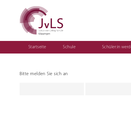
Startseite
Schule
Schüler:in wer
Vertretungsplan für Schüler
Organisation
Qualitätsentwicklung
Bitte melden Sie sich an
Berufliche Gymnasien
Sozial
Ernährungswissenschaftliches Gymnasium
Einjährige
(1BKSP)
Sozialwissenschaftliches Gymnasium
Fachschule
schulisch
Fachschule
Erzieher:i
Teilzeit ("
Berufsfac
Assistenz
Kinderpfl
Motorikz