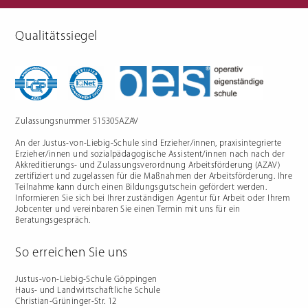
Qualitätssiegel
Berufliche Gymnasien
Sozialpädagogik
Ernährungswissenschaftliches
Einjähriges Berufskolleg für
Gymnasium
Sozialpädagogik (1BKSP)
Sozialwissenschaftliches
Fachschule für Sozialpädagogik
Gymnasium
(BKSP) - schulische
Erzieher:innenausbildung
Fachschule Sozialpädagogik -
praxisintegrierte
Zulassungsnummer 515305AZAV
Erzieher:innenausbildung in
Vollzeit oder Teilzeit ("PIA")
An der Justus-von-Liebig-Schule sind Erzieher/innen, praxisintegrierte
Berufsfachschule für
Sozialpädagogische Assistenz
Erzieher/innen und sozialpädagogische Assistent/innen nach nach der
(2BFSA) / ehemals
Kinderpflegeausbildung (2BFHK)
Akkreditierungs- und Zulassungsverordnung Arbeitsförderung (AZAV)
Motorikzentrum
zertifiziert und zugelassen für die Maßnahmen der Arbeitsförderung. Ihre
Teilnahme kann durch einen Bildungsgutschein gefördert werden.
Schulfremdenprüfung
Informieren Sie sich bei Ihrer zuständigen Agentur für Arbeit oder Ihrem
Jobcenter und vereinbaren Sie einen Termin mit uns für ein
Beratungsgespräch.
So erreichen Sie uns
Gartenbau & Floristik
Hauswirtschaft
Justus-von-Liebig-Schule Göppingen
Haus- und Landwirtschaftliche Schule
Gärtner/in
Berufsfachschule Hauswirtschaft
Christian-Grüninger-Str. 12
und Ernährung (2BFS)
Gartenbaufachwerker/in