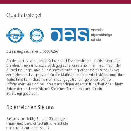
Qualitätssiegel
Berufliche Gymnasien
Sozialpädagogik
Ernährungswissenschaftliches
Einjähriges Berufskolleg für
Gymnasium
Sozialpädagogik (1BKSP)
Sozialwissenschaftliches
Fachschule für Sozialpädagogik
Gymnasium
(BKSP) - schulische
Erzieher:innenausbildung
Fachschule Sozialpädagogik -
praxisintegrierte
Zulassungsnummer 515305AZAV
Erzieher:innenausbildung in
Vollzeit oder Teilzeit ("PIA")
An der Justus-von-Liebig-Schule sind Erzieher/innen, praxisintegrierte
Berufsfachschule für
Sozialpädagogische Assistenz
Erzieher/innen und sozialpädagogische Assistent/innen nach nach der
(2BFSA) / ehemals
Kinderpflegeausbildung (2BFHK)
Akkreditierungs- und Zulassungsverordnung Arbeitsförderung (AZAV)
Motorikzentrum
zertifiziert und zugelassen für die Maßnahmen der Arbeitsförderung. Ihre
Teilnahme kann durch einen Bildungsgutschein gefördert werden.
Schulfremdenprüfung
Informieren Sie sich bei Ihrer zuständigen Agentur für Arbeit oder Ihrem
Jobcenter und vereinbaren Sie einen Termin mit uns für ein
Beratungsgespräch.
So erreichen Sie uns
Gartenbau & Floristik
Hauswirtschaft
Justus-von-Liebig-Schule Göppingen
Haus- und Landwirtschaftliche Schule
Gärtner/in
Berufsfachschule Hauswirtschaft
Christian-Grüninger-Str. 12
und Ernährung (2BFS)
Gartenbaufachwerker/in