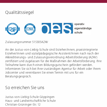
Qualitätssiegel
Berufliche Gymnasien
Sozialpädagogik
Ernährungswissenschaftliches
Einjähriges Berufskolleg für
Gymnasium
Sozialpädagogik (1BKSP)
Sozialwissenschaftliches
Fachschule für Sozialpädagogik
Gymnasium
(BKSP) - schulische
Erzieher:innenausbildung
Fachschule Sozialpädagogik -
praxisintegrierte
Zulassungsnummer 515305AZAV
Erzieher:innenausbildung in
Vollzeit oder Teilzeit ("PIA")
An der Justus-von-Liebig-Schule sind Erzieher/innen, praxisintegrierte
Berufsfachschule für
Sozialpädagogische Assistenz
Erzieher/innen und sozialpädagogische Assistent/innen nach nach der
(2BFSA) / ehemals
Kinderpflegeausbildung (2BFHK)
Akkreditierungs- und Zulassungsverordnung Arbeitsförderung (AZAV)
Motorikzentrum
zertifiziert und zugelassen für die Maßnahmen der Arbeitsförderung. Ihre
Teilnahme kann durch einen Bildungsgutschein gefördert werden.
Schulfremdenprüfung
Informieren Sie sich bei Ihrer zuständigen Agentur für Arbeit oder Ihrem
Jobcenter und vereinbaren Sie einen Termin mit uns für ein
Beratungsgespräch.
So erreichen Sie uns
Gartenbau & Floristik
Hauswirtschaft
Justus-von-Liebig-Schule Göppingen
Haus- und Landwirtschaftliche Schule
Gärtner/in
Berufsfachschule Hauswirtschaft
Christian-Grüninger-Str. 12
und Ernährung (2BFS)
Gartenbaufachwerker/in