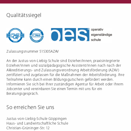
Qualitätssiegel
Berufliche Gymnasien
Sozialpädagogik
Ernährungswissenschaftliches
Einjähriges Berufskolleg für
Gymnasium
Sozialpädagogik (1BKSP)
Sozialwissenschaftliches
Fachschule für Sozialpädagogik
Gymnasium
(BKSP) - schulische
Erzieher:innenausbildung
Fachschule Sozialpädagogik -
praxisintegrierte
Zulassungsnummer 515305AZAV
Erzieher:innenausbildung in
Vollzeit oder Teilzeit ("PIA")
An der Justus-von-Liebig-Schule sind Erzieher/innen, praxisintegrierte
Berufsfachschule für
Sozialpädagogische Assistenz
Erzieher/innen und sozialpädagogische Assistent/innen nach nach der
(2BFSA) / ehemals
Kinderpflegeausbildung (2BFHK)
Akkreditierungs- und Zulassungsverordnung Arbeitsförderung (AZAV)
Motorikzentrum
zertifiziert und zugelassen für die Maßnahmen der Arbeitsförderung. Ihre
Teilnahme kann durch einen Bildungsgutschein gefördert werden.
Schulfremdenprüfung
Informieren Sie sich bei Ihrer zuständigen Agentur für Arbeit oder Ihrem
Jobcenter und vereinbaren Sie einen Termin mit uns für ein
Beratungsgespräch.
So erreichen Sie uns
Gartenbau & Floristik
Hauswirtschaft
Justus-von-Liebig-Schule Göppingen
Haus- und Landwirtschaftliche Schule
Gärtner/in
Berufsfachschule Hauswirtschaft
Christian-Grüninger-Str. 12
und Ernährung (2BFS)
Gartenbaufachwerker/in