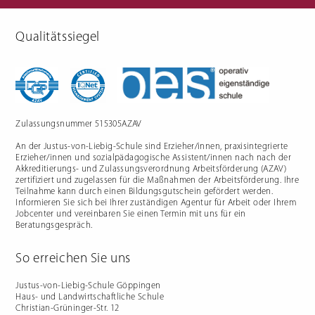
Qualitätssiegel
Berufliche Gymnasien
Sozialpädagogik
Ernährungswissenschaftliches
Einjähriges Berufskolleg für
Gymnasium
Sozialpädagogik (1BKSP)
Sozialwissenschaftliches
Fachschule für Sozialpädagogik
Gymnasium
(BKSP) - schulische
Erzieher:innenausbildung
Fachschule Sozialpädagogik -
praxisintegrierte
Zulassungsnummer 515305AZAV
Erzieher:innenausbildung in
Vollzeit oder Teilzeit ("PIA")
An der Justus-von-Liebig-Schule sind Erzieher/innen, praxisintegrierte
Berufsfachschule für
Sozialpädagogische Assistenz
Erzieher/innen und sozialpädagogische Assistent/innen nach nach der
(2BFSA) / ehemals
Kinderpflegeausbildung (2BFHK)
Akkreditierungs- und Zulassungsverordnung Arbeitsförderung (AZAV)
Motorikzentrum
zertifiziert und zugelassen für die Maßnahmen der Arbeitsförderung. Ihre
Teilnahme kann durch einen Bildungsgutschein gefördert werden.
Schulfremdenprüfung
Informieren Sie sich bei Ihrer zuständigen Agentur für Arbeit oder Ihrem
Jobcenter und vereinbaren Sie einen Termin mit uns für ein
Beratungsgespräch.
So erreichen Sie uns
Gartenbau & Floristik
Hauswirtschaft
Justus-von-Liebig-Schule Göppingen
Haus- und Landwirtschaftliche Schule
Gärtner/in
Berufsfachschule Hauswirtschaft
Christian-Grüninger-Str. 12
und Ernährung (2BFS)
Gartenbaufachwerker/in