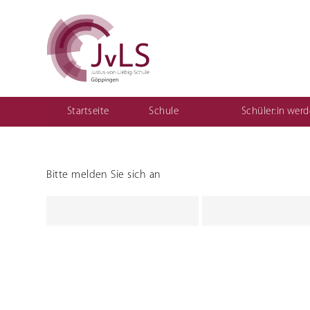
Startseite
Schule
Schüler:in wer
Vertretungsplan für Schüler
Organisation
Qualitätsentwicklung
Bitte melden Sie sich an
Berufliche Gymnasien
Sozial
Ernährungswissenschaftliches Gymnasium
Einjährige
(1BKSP)
Sozialwissenschaftliches Gymnasium
Fachschule
schulisch
Fachschule
Erzieher:i
Teilzeit ("
Berufsfac
Assistenz
Kinderpfl
Motorikz