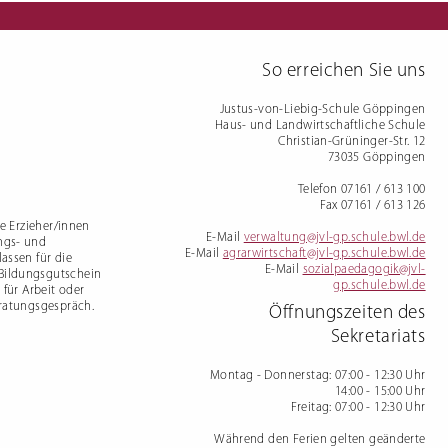
mdenprüfung
So erreichen Sie uns
Justus-von-Liebig-Schule Göppingen
Haus- und Landwirtschaftliche Schule
Christian-Grüninger-Str. 12
73035 Göppingen
Telefon 07161 / 613 100
Fax 07161 / 613 126
te Erzieher/innen
E-Mail
verwaltung@jvl-gp.schule.bwl.de
ngs- und
E-Mail
agrarwirtschaft@jvl-gp.schule.bwl.de
assen für die
E-Mail
sozialpaedagogik@jvl-
 Bildungsgutschein
gp.schule.bwl.de
 für Arbeit oder
eratungsgespräch.
Öffnungszeiten des
Sekretariats
Montag - Donnerstag
: 07:00 - 12:30 Uhr
14:00 - 15:00 Uhr
Freitag
: 07:00 - 12:30 Uhr
Während den Ferien gelten geänderte