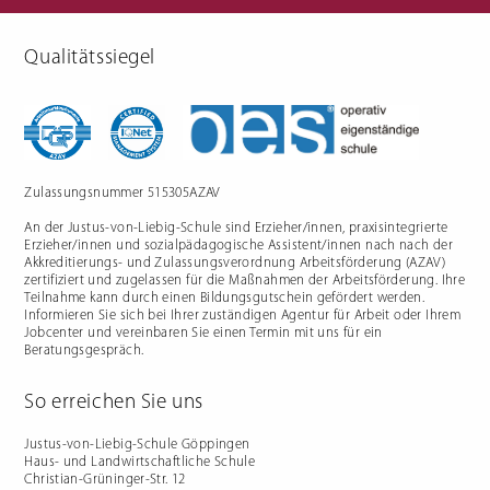
Qualitätssiegel
Berufliche Gymnasien
Sozialpädagogik
Ernährungswissenschaftliches
Einjähriges Berufskolleg für
Gymnasium
Sozialpädagogik (1BKSP)
Sozialwissenschaftliches
Fachschule für Sozialpädagogik
Gymnasium
(BKSP) - schulische
Erzieher:innenausbildung
Fachschule Sozialpädagogik -
praxisintegrierte
Zulassungsnummer 515305AZAV
Erzieher:innenausbildung in
Vollzeit oder Teilzeit ("PIA")
An der Justus-von-Liebig-Schule sind Erzieher/innen, praxisintegrierte
Berufsfachschule für
Sozialpädagogische Assistenz
Erzieher/innen und sozialpädagogische Assistent/innen nach nach der
(2BFSA) / ehemals
Kinderpflegeausbildung (2BFHK)
Akkreditierungs- und Zulassungsverordnung Arbeitsförderung (AZAV)
Motorikzentrum
zertifiziert und zugelassen für die Maßnahmen der Arbeitsförderung. Ihre
Teilnahme kann durch einen Bildungsgutschein gefördert werden.
Schulfremdenprüfung
Informieren Sie sich bei Ihrer zuständigen Agentur für Arbeit oder Ihrem
Jobcenter und vereinbaren Sie einen Termin mit uns für ein
Beratungsgespräch.
So erreichen Sie uns
Gartenbau & Floristik
Hauswirtschaft
Justus-von-Liebig-Schule Göppingen
Haus- und Landwirtschaftliche Schule
Gärtner/in
Berufsfachschule Hauswirtschaft
Christian-Grüninger-Str. 12
und Ernährung (2BFS)
Gartenbaufachwerker/in