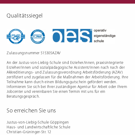
Qualitätssiegel
Berufliche Gymnasien
Sozialpädagogik
Ernährungswissenschaftliches
Einjähriges Berufskolleg für
Gymnasium
Sozialpädagogik (1BKSP)
Sozialwissenschaftliches
Fachschule für Sozialpädagogik
Gymnasium
(BKSP) - schulische
Erzieher:innenausbildung
Fachschule Sozialpädagogik -
praxisintegrierte
Zulassungsnummer 515305AZAV
Erzieher:innenausbildung in
Vollzeit oder Teilzeit ("PIA")
An der Justus-von-Liebig-Schule sind Erzieher/innen, praxisintegrierte
Berufsfachschule für
Sozialpädagogische Assistenz
Erzieher/innen und sozialpädagogische Assistent/innen nach nach der
(2BFSA) / ehemals
Kinderpflegeausbildung (2BFHK)
Akkreditierungs- und Zulassungsverordnung Arbeitsförderung (AZAV)
Motorikzentrum
zertifiziert und zugelassen für die Maßnahmen der Arbeitsförderung. Ihre
Teilnahme kann durch einen Bildungsgutschein gefördert werden.
Schulfremdenprüfung
Informieren Sie sich bei Ihrer zuständigen Agentur für Arbeit oder Ihrem
Jobcenter und vereinbaren Sie einen Termin mit uns für ein
Beratungsgespräch.
So erreichen Sie uns
Gartenbau & Floristik
Hauswirtschaft
Justus-von-Liebig-Schule Göppingen
Haus- und Landwirtschaftliche Schule
Gärtner/in
Berufsfachschule Hauswirtschaft
Christian-Grüninger-Str. 12
und Ernährung (2BFS)
Gartenbaufachwerker/in