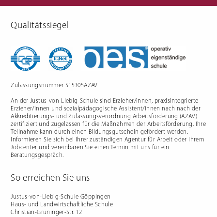
Qualitätssiegel
Berufliche Gymnasien
Sozialpädagogik
Ernährungswissenschaftliches
Einjähriges Berufskolleg für
Gymnasium
Sozialpädagogik (1BKSP)
Sozialwissenschaftliches
Fachschule für Sozialpädagogik
Gymnasium
(BKSP) - schulische
Erzieher:innenausbildung
Fachschule Sozialpädagogik -
praxisintegrierte
Zulassungsnummer 515305AZAV
Erzieher:innenausbildung in
Vollzeit oder Teilzeit ("PIA")
An der Justus-von-Liebig-Schule sind Erzieher/innen, praxisintegrierte
Berufsfachschule für
Sozialpädagogische Assistenz
Erzieher/innen und sozialpädagogische Assistent/innen nach nach der
(2BFSA) / ehemals
Kinderpflegeausbildung (2BFHK)
Akkreditierungs- und Zulassungsverordnung Arbeitsförderung (AZAV)
Motorikzentrum
zertifiziert und zugelassen für die Maßnahmen der Arbeitsförderung. Ihre
Teilnahme kann durch einen Bildungsgutschein gefördert werden.
Schulfremdenprüfung
Informieren Sie sich bei Ihrer zuständigen Agentur für Arbeit oder Ihrem
Jobcenter und vereinbaren Sie einen Termin mit uns für ein
Beratungsgespräch.
So erreichen Sie uns
Gartenbau & Floristik
Hauswirtschaft
Justus-von-Liebig-Schule Göppingen
Haus- und Landwirtschaftliche Schule
Gärtner/in
Berufsfachschule Hauswirtschaft
Christian-Grüninger-Str. 12
und Ernährung (2BFS)
Gartenbaufachwerker/in