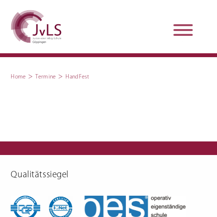
>
>
Home
Termine
HandFest
Organisation
Qualitätsentwicklung
Unterstützung und
Schulsanitätsdienst
Beratung
Jobs und Karriere
Schulpraxissemester
Qualitätssiegel