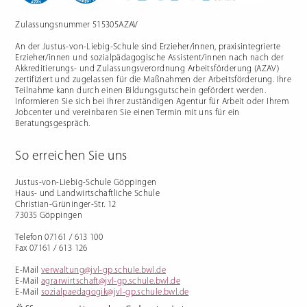
Zulassungsnummer 515305AZAV
An der Justus-von-Liebig-Schule sind Erzieher/innen, praxisintegrierte
Berufliche Gymnasien
Sozialpädagogik
Erzieher/innen und sozialpädagogische Assistent/innen nach nach der
Akkreditierungs- und Zulassungsverordnung Arbeitsförderung (AZAV)
Ernährungswissenschaftliches
Einjähriges Berufskolleg für
Gymnasium
Sozialpädagogik (1BKSP)
zertifiziert und zugelassen für die Maßnahmen der Arbeitsförderung. Ihre
Sozialwissenschaftliches
Fachschule für Sozialpädagogik
Teilnahme kann durch einen Bildungsgutschein gefördert werden.
Gymnasium
(BKSP) - schulische
Erzieher:innenausbildung
Informieren Sie sich bei Ihrer zuständigen Agentur für Arbeit oder Ihrem
Fachschule Sozialpädagogik -
Jobcenter und vereinbaren Sie einen Termin mit uns für ein
praxisintegrierte
Beratungsgespräch.
Erzieher:innenausbildung in
Vollzeit oder Teilzeit ("PIA")
Berufsfachschule für
Sozialpädagogische Assistenz
So erreichen Sie uns
(2BFSA) / ehemals
Kinderpflegeausbildung (2BFHK)
Motorikzentrum
Justus-von-Liebig-Schule Göppingen
Schulfremdenprüfung
Haus- und Landwirtschaftliche Schule
Christian-Grüninger-Str. 12
73035 Göppingen
Telefon 07161 / 613 100
Fax 07161 / 613 126
E-Mail
verwaltung@jvl-gp.schule.bwl.de
Gartenbau & Floristik
Hauswirtschaft
E-Mail
agrarwirtschaft@jvl-gp.schule.bwl.de
E-Mail
sozialpaedagogik@jvl-gp.schule.bwl.de
Gärtner/in
Berufsfachschule Hauswirtschaft
und Ernährung (2BFS)
Gartenbaufachwerker/in