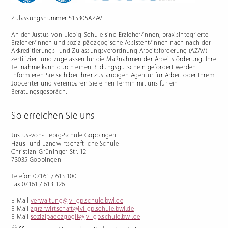
Zulassungsnummer 515305AZAV
An der Justus-von-Liebig-Schule sind Erzieher/innen, praxisintegrierte
Berufliche Gymnasien
Sozialpädagogik
Erzieher/innen und sozialpädagogische Assistent/innen nach nach der
Akkreditierungs- und Zulassungsverordnung Arbeitsförderung (AZAV)
Ernährungswissenschaftliches
Einjähriges Berufskolleg für
Gymnasium
Sozialpädagogik (1BKSP)
zertifiziert und zugelassen für die Maßnahmen der Arbeitsförderung. Ihre
Sozialwissenschaftliches
Fachschule für Sozialpädagogik
Teilnahme kann durch einen Bildungsgutschein gefördert werden.
Gymnasium
(BKSP) - schulische
Erzieher:innenausbildung
Informieren Sie sich bei Ihrer zuständigen Agentur für Arbeit oder Ihrem
Fachschule Sozialpädagogik -
Jobcenter und vereinbaren Sie einen Termin mit uns für ein
praxisintegrierte
Beratungsgespräch.
Erzieher:innenausbildung in
Vollzeit oder Teilzeit ("PIA")
Berufsfachschule für
Sozialpädagogische Assistenz
So erreichen Sie uns
(2BFSA) / ehemals
Kinderpflegeausbildung (2BFHK)
Motorikzentrum
Justus-von-Liebig-Schule Göppingen
Schulfremdenprüfung
Haus- und Landwirtschaftliche Schule
Christian-Grüninger-Str. 12
73035 Göppingen
Telefon 07161 / 613 100
Fax 07161 / 613 126
E-Mail
verwaltung@jvl-gp.schule.bwl.de
Gartenbau & Floristik
Hauswirtschaft
E-Mail
agrarwirtschaft@jvl-gp.schule.bwl.de
E-Mail
sozialpaedagogik@jvl-gp.schule.bwl.de
Gärtner/in
Berufsfachschule Hauswirtschaft
und Ernährung (2BFS)
Gartenbaufachwerker/in