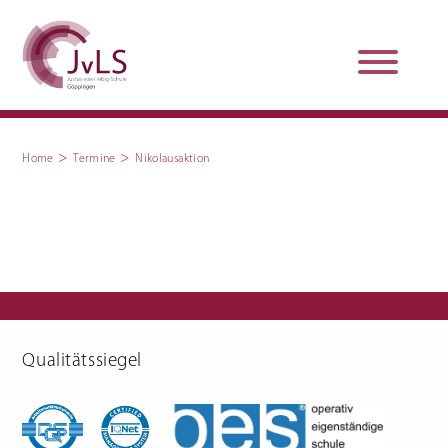
>
>
Home
Termine
Nikolausaktion
Organisation
Qualitätsentwicklung
Unterstützung und
Schulsanitätsdienst
Beratung
Jobs und Karriere
Schulpraxissemester
Qualitätssiegel