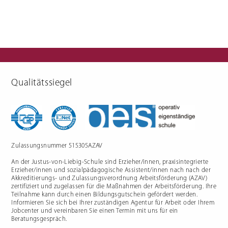
Berufliche Gymnasien
Sozialpädagogik
Ernährungswissenschaftliches
Einjähriges Berufskolleg für
Gymnasium
Sozialpädagogik (1BKSP)
Sozialwissenschaftliches
Fachschule für Sozialpädagogik
Gymnasium
(BKSP) - schulische
Erzieher:innenausbildung
Qualitätssiegel
Fachschule Sozialpädagogik -
praxisintegrierte
Erzieher:innenausbildung in
Vollzeit oder Teilzeit ("PIA")
Berufsfachschule für
Sozialpädagogische Assistenz
(2BFSA) / ehemals
Kinderpflegeausbildung (2BFHK)
Motorikzentrum
Schulfremdenprüfung
Zulassungsnummer 515305AZAV
An der Justus-von-Liebig-Schule sind Erzieher/innen, praxisintegrierte
Erzieher/innen und sozialpädagogische Assistent/innen nach nach der
Akkreditierungs- und Zulassungsverordnung Arbeitsförderung (AZAV)
zertifiziert und zugelassen für die Maßnahmen der Arbeitsförderung. Ihre
Teilnahme kann durch einen Bildungsgutschein gefördert werden.
Informieren Sie sich bei Ihrer zuständigen Agentur für Arbeit oder Ihrem
Gartenbau & Floristik
Hauswirtschaft
Jobcenter und vereinbaren Sie einen Termin mit uns für ein
Gärtner/in
Berufsfachschule Hauswirtschaft
Beratungsgespräch.
und Ernährung (2BFS)
Gartenbaufachwerker/in