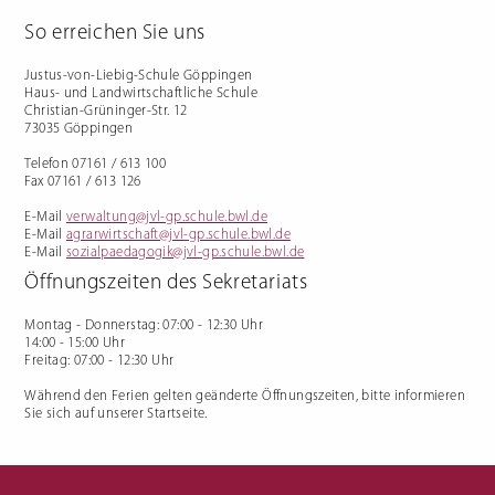
Ausbildungsvorbereitung
Florist/in
(AV/AVdual)
So erreichen Sie uns
Management im Gartenbau
Vorqualifizierungsjahr
Arbeit/Beruf: mit Schwerpunkt
Erwerb von
Deutschkenntnissen (VABO) und
Justus-von-Liebig-Schule Göppingen
Kooperationsklasse
Förderschule (VABKF)
Haus- und Landwirtschaftliche Schule
Berufliche Eingliederung für
Christian-Grüninger-Str. 12
Förderschüler:innen (BVE)
73035 Göppingen
Externenprüfung
Hauswirtschafter:in
Telefon 07161 / 613 100
Ausbildung Hauswirtschafter:in
Fax 07161 / 613 126
Fachschule für Hauswirtschaft
Meisterkurs
E-Mail
verwaltung@jvl-gp.schule.bwl.de
Links zu Infomaterial
E-Mail
agrarwirtschaft@jvl-gp.schule.bwl.de
E-Mail
sozialpaedagogik@jvl-gp.schule.bwl.de
Öffnungszeiten des Sekretariats
Montag - Donnerstag
: 07:00 - 12:30 Uhr
14:00 - 15:00 Uhr
Freitag
: 07:00 - 12:30 Uhr
Während den Ferien gelten geänderte Öffnungszeiten, bitte informieren
Vertretungsplan für
SMV
Sie sich auf unserer Startseite.
Schüler