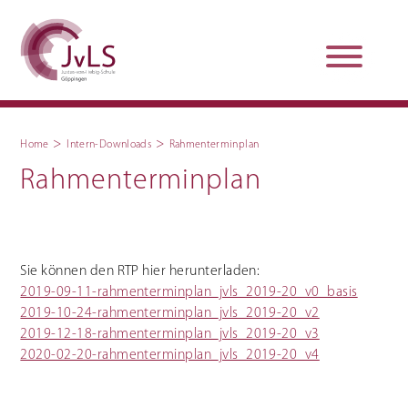
>
>
Home
Intern-Downloads
Rahmenterminplan
Rahmenterminplan
Organisation
Qualitätsentwicklung
Unterstützung und
Schulsanitätsdienst
Beratung
Sie können den RTP hier herunterladen:
2019-09-11-rahmenterminplan_jvls_2019-20_v0_basis
Jobs und Karriere
Schulpraxissemester
2019-10-24-rahmenterminplan_jvls_2019-20_v2
2019-12-18-rahmenterminplan_jvls_2019-20_v3
2020-02-20-rahmenterminplan_jvls_2019-20_v4