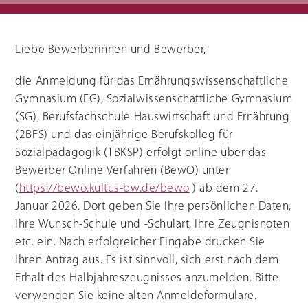
Liebe Bewerberinnen und Bewerber,
Berufliche Gymnasien
Sozialpädagogik
Ernährungswissenschaftliches
Einjähriges Berufskolleg für
Gymnasium
Sozialpädagogik (1BKSP)
die Anmeldung für das Ernährungswissenschaftliche
Sozialwissenschaftliches
Fachschule für Sozialpädagogik
Gymnasium
(BKSP) - schulische
Gymnasium (EG), Sozialwissenschaftliche Gymnasium
Erzieher:innenausbildung
Fachschule Sozialpädagogik -
(SG), Berufsfachschule Hauswirtschaft und Ernährung
praxisintegrierte
Erzieher:innenausbildung in
Vollzeit oder Teilzeit ("PIA")
(2BFS) und das einjährige Berufskolleg für
Berufsfachschule für
Sozialpädagogische Assistenz
Sozialpädagogik (1BKSP) erfolgt online über das
(2BFSA) / ehemals
Kinderpflegeausbildung (2BFHK)
Bewerber Online Verfahren (BewO) unter
Motorikzentrum
(
https://bewo.kultus-bw.de/bewo
) ab dem 27.
Schulfremdenprüfung
Januar 2026. Dort geben Sie Ihre persönlichen Daten,
Ihre Wunsch-Schule und -Schulart, Ihre Zeugnisnoten
etc. ein. Nach erfolgreicher Eingabe drucken Sie
Ihren Antrag aus. Es ist sinnvoll, sich erst nach dem
Erhalt des Halbjahreszeugnisses anzumelden. Bitte
Gartenbau & Floristik
Hauswirtschaft
verwenden Sie keine alten Anmeldeformulare.
Gärtner/in
Berufsfachschule Hauswirtschaft
und Ernährung (2BFS)
Gartenbaufachwerker/in