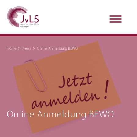
>
>
Home
News
Online Anmeldung BEWO
Organisation
Qualitätsentwicklung
Unterstützung und
Schulsanitätsdienst
Beratung
Jobs und Karriere
Schulpraxissemester
Online Anmeldung BEWO