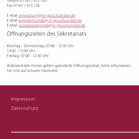
Telefon 07161 / 613 100
Fax 07161 / 613 126
E-Mail
verwaltung@jvl-gp.schule.bwl.de
E-Mail
agrarwirtschaft@jvl-gp.schule.bwl.de
E-Mail
sozialpaedagogik@jvl-gp.schule.bwl.de
Öffnungszeiten des Sekretariats
Montag - Donnerstag
: 07:00 - 12:30 Uhr
14:00 - 15:00 Uhr
Freitag
: 07:00 - 12:30 Uhr
Während den Ferien gelten geänderte Öffnungszeiten, bitte informieren
Sie sich auf unserer Startseite.
Impressum
Datenschutz