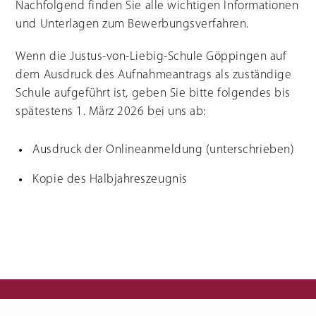
Nachfolgend finden Sie alle wichtigen Informationen
Ausbildungsvorbereitung
Florist/in
(AV/AVdual)
Management im Gartenbau
und Unterlagen zum Bewerbungsverfahren.
Vorqualifizierungsjahr
Arbeit/Beruf: mit Schwerpunkt
Erwerb von
Deutschkenntnissen (VABO) und
Kooperationsklasse
Wenn die Justus-von-Liebig-Schule Göppingen auf
Förderschule (VABKF)
Berufliche Eingliederung für
dem Ausdruck des Aufnahmeantrags als zuständige
Förderschüler:innen (BVE)
Externenprüfung
Schule aufgeführt ist, geben Sie bitte folgendes bis
Hauswirtschafter:in
Ausbildung Hauswirtschafter:in
spätestens 1. März 2026 bei uns ab:
Fachschule für Hauswirtschaft
Meisterkurs
Links zu Infomaterial
Ausdruck der Onlineanmeldung (unterschrieben)
Kopie des Halbjahreszeugnis
Vertretungsplan für
SMV
Schüler